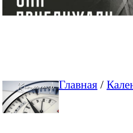
Главная
/ 
Кале