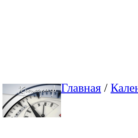
Главная
/ 
Кале