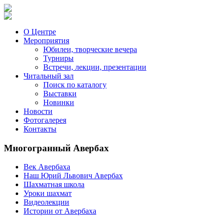
О Центре
Мероприятия
Юбилеи, творческие вечера
Турниры
Встречи, лекции, презентации
Читальный зал
Поиск по каталогу
Выставки
Новинки
Новости
Фотогалерея
Контакты
Многогранный Авербах
Век Авербаха
Наш Юрий Львович Авербах
Шахматная школа
Уроки шахмат
Видеолекции
Истории от Авербаха