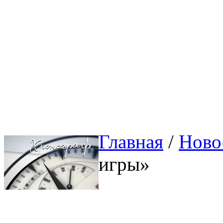
Главная
/ 
Ново
игры»