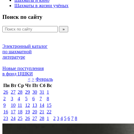
Шахматы и кино
Шахматы в жизни учёных
Поиск по сайту
Электронный каталог 
по шахматной 
литературе 
Новые поступления 
в фонд ЦШКИ 
<
>
Февраль 
Пн
Вт
Ср
Чт
Пт
Сб
Вс
26
27
28
29
30
31
1
2
3
4
5
6
7
8
9
10
11
12
13
14
15
16
17
18
19
20
21
22
23
24
25
26
27
28
1
2
3
4
5
6
7
8