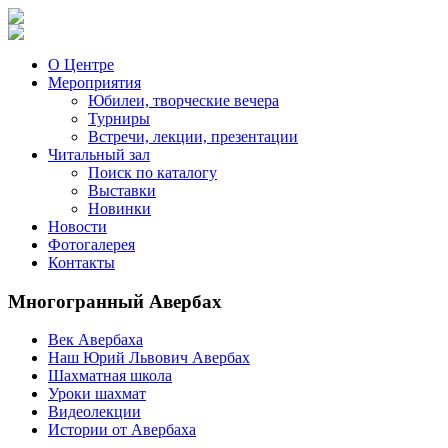
О Центре
Мероприятия
Юбилеи, творческие вечера
Турниры
Встречи, лекции, презентации
Читальный зал
Поиск по каталогу
Выставки
Новинки
Новости
Фотогалерея
Контакты
Многогранный Авербах
Век Авербаха
Наш Юрий Львович Авербах
Шахматная школа
Уроки шахмат
Видеолекции
Истории от Авербаха